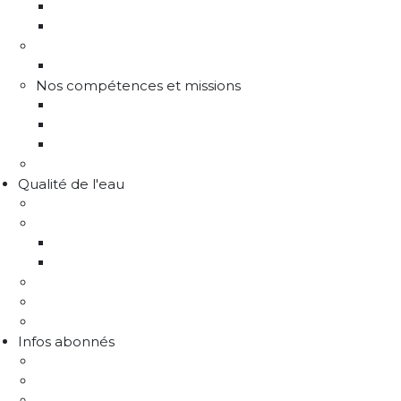
Communes adhérentes / Territoire
Les instances de gouvernance
La structure
Les différents services
Nos compétences et missions
Production d'eau potable
Distribution eau potable
Défense incendie
Recrutement
Qualité de l'eau
Comprendre la qualité de l'eau
Programme Re-sources
Le programme Re-sources, c'est quoi ?
Les actions re-sources
Protection de la ressource
Liens utiles
FAQ Chlorothalonil R471811
Infos abonnés
J'emménage / Je déménage
Mon compteur
Comprendre ma facture