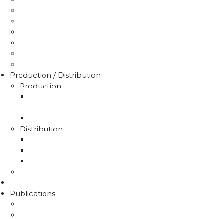
Je paie ma facture
Déclaration puits / forage
Je détecte une fuite
Demande de devis
Trucs & astuces
Médiation de l'eau
Production / Distribution
Production
La production d'eau potable sur le territoire du
SMAEP4B
Rapport sur le prix et la qualité de l'eau
Distribution
La distribution
Rapport sur le prix et la qualité de l'eau
Unités de distribution
Travaux
Marchés publics
Publications
Lettres d'information
Actualités