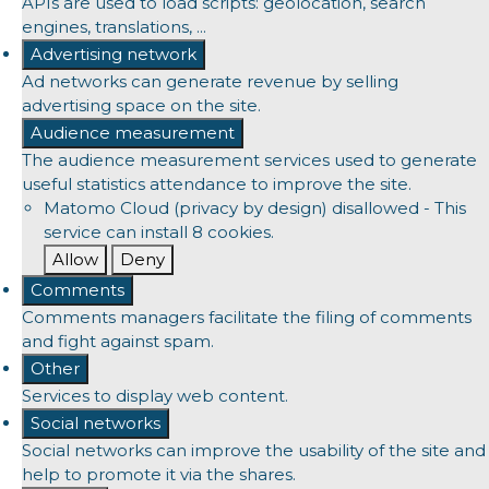
APIs are used to load scripts: geolocation, search
engines, translations, ...
Advertising network
Ad networks can generate revenue by selling
advertising space on the site.
Audience measurement
The audience measurement services used to generate
useful statistics attendance to improve the site.
Matomo Cloud (privacy by design)
disallowed
-
This
service can install 8 cookies.
Allow
Deny
Comments
Comments managers facilitate the filing of comments
and fight against spam.
Other
Services to display web content.
Social networks
Social networks can improve the usability of the site and
help to promote it via the shares.