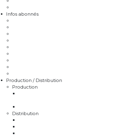
Liens utiles
FAQ Chlorothalonil R471811
Infos abonnés
J'emménage / Je déménage
Mon compteur
Comprendre ma facture
Je paie ma facture
Déclaration puits / forage
Je détecte une fuite
Demande de devis
Trucs & astuces
Médiation de l'eau
Production / Distribution
Production
La production d'eau potable sur le territoire du
SMAEP4B
Rapport sur le prix et la qualité de l'eau
Distribution
La distribution
Rapport sur le prix et la qualité de l'eau
Unités de distribution