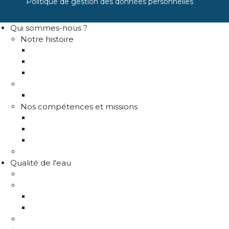
Politique de gestion des données personnelles
Qui sommes-nous ?
Notre histoire
Historique
Communes adhérentes / Territoire
Les instances de gouvernance
La structure
Les différents services
Nos compétences et missions
Production d'eau potable
Distribution eau potable
Défense incendie
Recrutement
Qualité de l'eau
Comprendre la qualité de l'eau
Programme Re-sources
Le programme Re-sources, c'est quoi ?
Les actions re-sources
Protection de la ressource