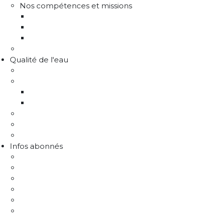
Nos compétences et missions
Production d'eau potable
Distribution eau potable
Défense incendie
Recrutement
Qualité de l'eau
Comprendre la qualité de l'eau
Programme Re-sources
Le programme Re-sources, c'est quoi ?
Les actions re-sources
Protection de la ressource
Liens utiles
FAQ Chlorothalonil R471811
Infos abonnés
J'emménage / Je déménage
Mon compteur
Comprendre ma facture
Je paie ma facture
Déclaration puits / forage
Je détecte une fuite