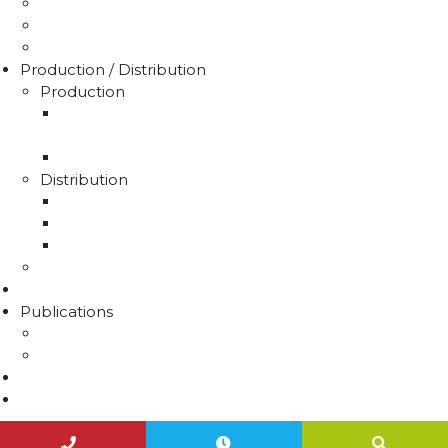
Demande de devis
Trucs & astuces
Médiation de l'eau
Production / Distribution
Production
La production d'eau potable sur le territoire du
SMAEP4B
Rapport sur le prix et la qualité de l'eau
Distribution
La distribution
Rapport sur le prix et la qualité de l'eau
Unités de distribution
Travaux
Marchés publics
Publications
Lettres d'information
Actualités
Nous contacter
Agenda