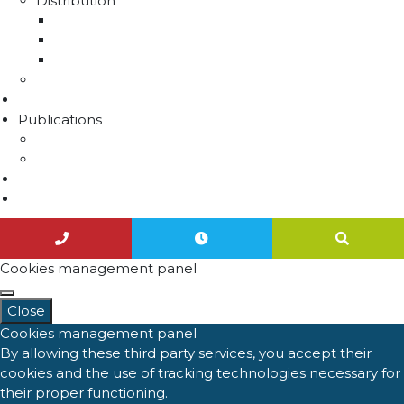
Distribution
La distribution
Rapport sur le prix et la qualité de l'eau
Unités de distribution
Travaux
Marchés publics
Publications
Lettres d'information
Actualités
Nous contacter
Agenda
Cookies management panel
Close
Cookies management panel
By allowing these third party services, you accept their
cookies and the use of tracking technologies necessary for
their proper functioning.