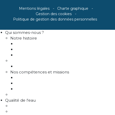
Mentions légales
Charte graphique
Gestion des cookies
Politique de gestion des données personnelles
Qui sommes-nous ?
Notre histoire
Historique
Communes adhérentes / Territoire
Les instances de gouvernance
La structure
Les différents services
Nos compétences et missions
Production d'eau potable
Distribution eau potable
Défense incendie
Recrutement
Qualité de l'eau
Comprendre la qualité de l'eau
Programme Re-sources