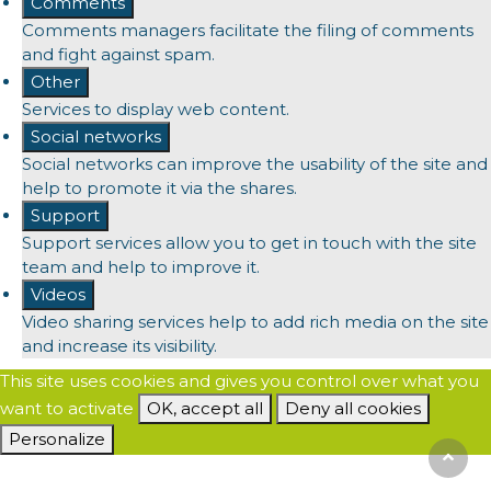
Comments
Comments managers facilitate the filing of comments
and fight against spam.
Other
Services to display web content.
Social networks
Social networks can improve the usability of the site and
help to promote it via the shares.
Support
Support services allow you to get in touch with the site
team and help to improve it.
Videos
Video sharing services help to add rich media on the site
and increase its visibility.
This site uses cookies and gives you control over what you
want to activate
OK, accept all
Deny all cookies
Personalize