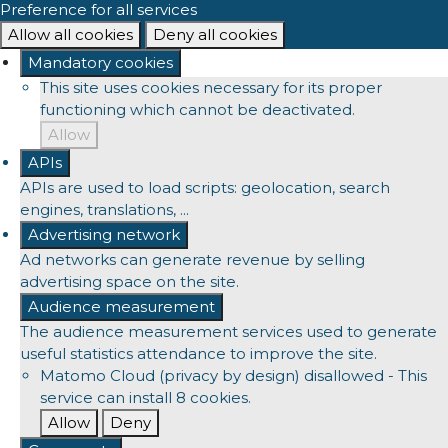
Preference for all services
Allow all cookies
Deny all cookies
Mandatory cookies
This site uses cookies necessary for its proper
functioning which cannot be deactivated.
Allow
APIs
APIs are used to load scripts: geolocation, search
engines, translations, ...
Advertising network
Ad networks can generate revenue by selling
advertising space on the site.
Audience measurement
The audience measurement services used to generate
useful statistics attendance to improve the site.
Matomo Cloud (privacy by design)
disallowed
-
This
service can install 8 cookies.
Allow
Deny