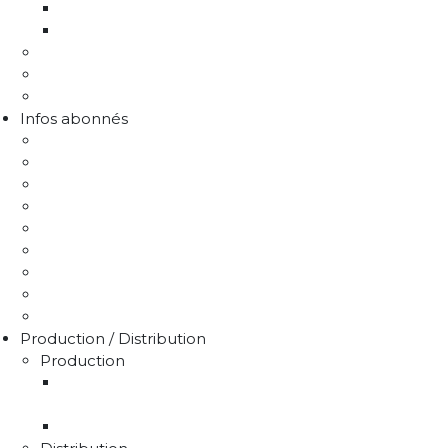
Le programme Re-sources, c'est quoi ?
Les actions re-sources
Protection de la ressource
Liens utiles
FAQ Chlorothalonil R471811
Infos abonnés
J'emménage / Je déménage
Mon compteur
Comprendre ma facture
Je paie ma facture
Déclaration puits / forage
Je détecte une fuite
Demande de devis
Trucs & astuces
Médiation de l'eau
Production / Distribution
Production
La production d'eau potable sur le territoire du
SMAEP4B
Rapport sur le prix et la qualité de l'eau