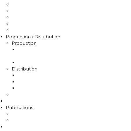
Déclaration puits / forage
Je détecte une fuite
Demande de devis
Trucs & astuces
Médiation de l'eau
Production / Distribution
Production
La production d'eau potable sur le territoire du
SMAEP4B
Rapport sur le prix et la qualité de l'eau
Distribution
La distribution
Rapport sur le prix et la qualité de l'eau
Unités de distribution
Travaux
Marchés publics
Publications
Lettres d'information
Actualités
Nous contacter