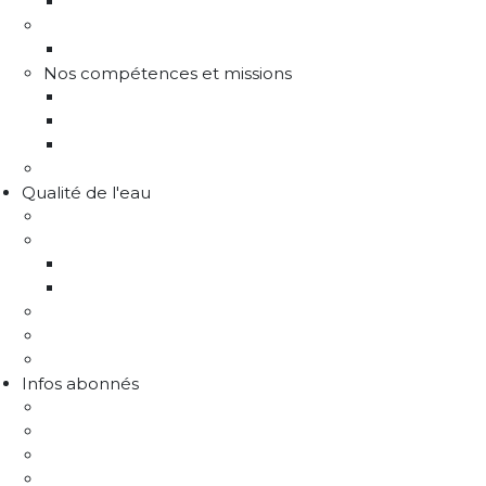
Les instances de gouvernance
La structure
Les différents services
Nos compétences et missions
Production d'eau potable
Distribution eau potable
Défense incendie
Recrutement
Qualité de l'eau
Comprendre la qualité de l'eau
Programme Re-sources
Le programme Re-sources, c'est quoi ?
Les actions re-sources
Protection de la ressource
Liens utiles
FAQ Chlorothalonil R471811
Infos abonnés
J'emménage / Je déménage
Mon compteur
Comprendre ma facture
Je paie ma facture