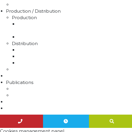
Médiation de l'eau
Production / Distribution
Production
La production d'eau potable sur le territoire du
SMAEP4B
Rapport sur le prix et la qualité de l'eau
Distribution
La distribution
Rapport sur le prix et la qualité de l'eau
Unités de distribution
Travaux
Marchés publics
Publications
Lettres d'information
Actualités
Nous contacter
Agenda
Cookies management panel