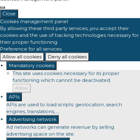
Close
Cookies management panel
By allowing these third party services, you accept their
cookies and the use of tracking technologies necessary for
their proper functioning.
Preference for all services
Allow all cookies
Deny all cookies
Mandatory cookies
This site uses cookies necessary for its proper
functioning which cannot be deactivated.
Allow
APIs
APIs are used to load scripts: geolocation, search
engines, translations, ...
Advertising network
Ad networks can generate revenue by selling
advertising space on the site.