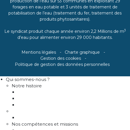
production de l'eau sur 53 communes en exploitant 29
forages en eau potable et 3 unités de traitement de
potabilisation de l’eau (traitement du fer, traitement des
produits phytosanitaires).
3
Le syndicat produit chaque année environ 2,2 Millions de m
d’eau pour alimenter environ 29 000 habitants.
Mentions légales
Charte graphique
Gestion des cookies
Politique de gestion des données personnelles
Qui sommes-nous ?
Notre histoire
Historique
Communes adhérentes / Territoire
Les instances de gouvernance
La structure
Les différents services
Nos compétences et missions