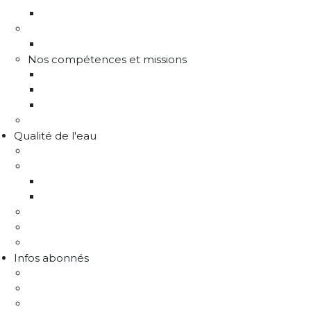
Les instances de gouvernance
La structure
Les différents services
Nos compétences et missions
Production d'eau potable
Distribution eau potable
Défense incendie
Recrutement
Qualité de l'eau
Comprendre la qualité de l'eau
Programme Re-sources
Le programme Re-sources, c'est quoi ?
Les actions re-sources
Protection de la ressource
Liens utiles
FAQ Chlorothalonil R471811
Infos abonnés
J'emménage / Je déménage
Mon compteur
Comprendre ma facture