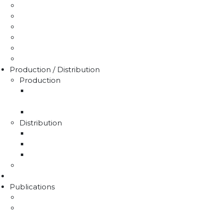
Je paie ma facture
Déclaration puits / forage
Je détecte une fuite
Demande de devis
Trucs & astuces
Médiation de l'eau
Production / Distribution
Production
La production d'eau potable sur le territoire du
SMAEP4B
Rapport sur le prix et la qualité de l'eau
Distribution
La distribution
Rapport sur le prix et la qualité de l'eau
Unités de distribution
Travaux
Marchés publics
Publications
Lettres d'information
Actualités