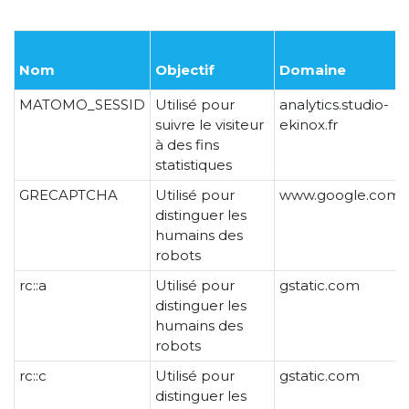
Nom
Objectif
Domaine
MATOMO_SESSID
Utilisé pour
analytics.studio-
suivre le visiteur
ekinox.fr
à des fins
statistiques
GRECAPTCHA
Utilisé pour
www.google.com
distinguer les
humains des
robots
rc::a
Utilisé pour
gstatic.com
distinguer les
humains des
robots
rc::c
Utilisé pour
gstatic.com
distinguer les