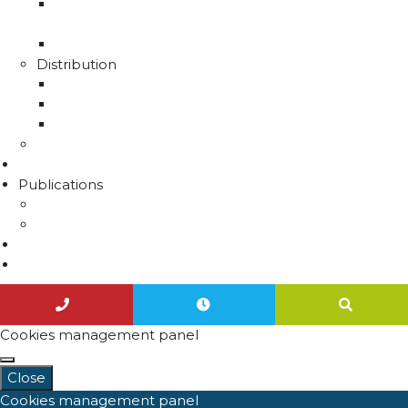
La production d'eau potable sur le territoire du
SMAEP4B
Rapport sur le prix et la qualité de l'eau
Distribution
La distribution
Rapport sur le prix et la qualité de l'eau
Unités de distribution
Travaux
Marchés publics
Publications
Lettres d'information
Actualités
Nous contacter
Agenda
Cookies management panel
Close
Cookies management panel