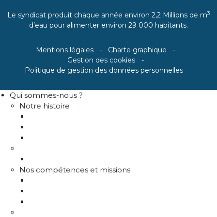
3
Le syndicat produit chaque année environ 2,2 Millions de m
d’eau pour alimenter environ 29 000 habitants.
Mentions légales
Charte graphique
Gestion des cookies
Politique de gestion des données personnelles
Qui sommes-nous ?
Notre histoire
Historique
Communes adhérentes / Territoire
Les instances de gouvernance
La structure
Les différents services
Nos compétences et missions
Production d'eau potable
Distribution eau potable
Défense incendie
Recrutement