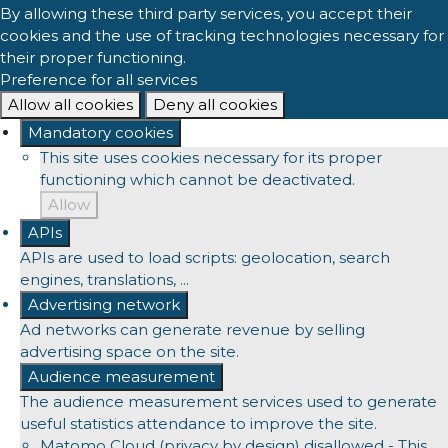
By allowing these third party services, you accept their
cookies and the use of tracking technologies necessary for
their proper functioning.
Preference for all services
Allow all cookies
Deny all cookies
Mandatory cookies
This site uses cookies necessary for its proper
functioning which cannot be deactivated.
Allow
APIs
APIs are used to load scripts: geolocation, search
engines, translations, ...
Advertising network
Ad networks can generate revenue by selling
advertising space on the site.
Audience measurement
The audience measurement services used to generate
useful statistics attendance to improve the site.
Matomo Cloud (privacy by design)
disallowed
-
This