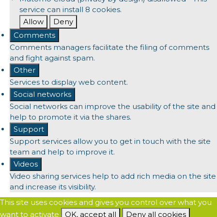
service can install 8 cookies.
Allow
Deny
Comments
Comments managers facilitate the filing of comments
and fight against spam.
Other
Services to display web content.
Social networks
Social networks can improve the usability of the site and
help to promote it via the shares.
Support
Support services allow you to get in touch with the site
team and help to improve it.
Videos
Video sharing services help to add rich media on the site
and increase its visibility.
This site uses cookies and gives you control over what you
want to activate
OK, accept all
Deny all cookies