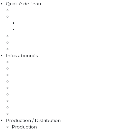
Qualité de l'eau
Comprendre la qualité de l'eau
Programme Re-sources
Le programme Re-sources, c'est quoi ?
Les actions re-sources
Protection de la ressource
Liens utiles
FAQ Chlorothalonil R471811
Infos abonnés
J'emménage / Je déménage
Mon compteur
Comprendre ma facture
Je paie ma facture
Déclaration puits / forage
Je détecte une fuite
Demande de devis
Trucs & astuces
Médiation de l'eau
Production / Distribution
Production