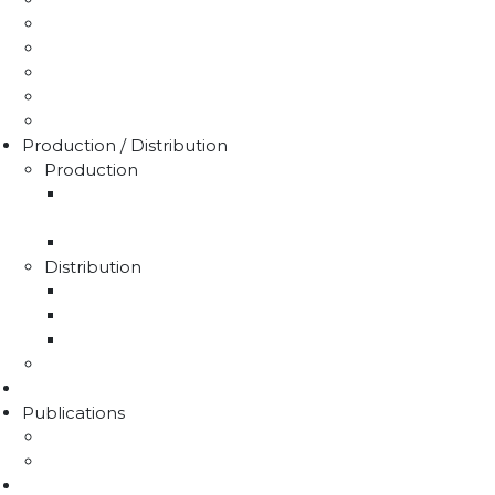
Déclaration puits / forage
Je détecte une fuite
Demande de devis
Trucs & astuces
Médiation de l'eau
Production / Distribution
Production
La production d'eau potable sur le territoire du
SMAEP4B
Rapport sur le prix et la qualité de l'eau
Distribution
La distribution
Rapport sur le prix et la qualité de l'eau
Unités de distribution
Travaux
Marchés publics
Publications
Lettres d'information
Actualités
Nous contacter