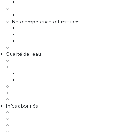
Les instances de gouvernance
La structure
Les différents services
Nos compétences et missions
Production d'eau potable
Distribution eau potable
Défense incendie
Recrutement
Qualité de l'eau
Comprendre la qualité de l'eau
Programme Re-sources
Le programme Re-sources, c'est quoi ?
Les actions re-sources
Protection de la ressource
Liens utiles
FAQ Chlorothalonil R471811
Infos abonnés
J'emménage / Je déménage
Mon compteur
Comprendre ma facture
Je paie ma facture