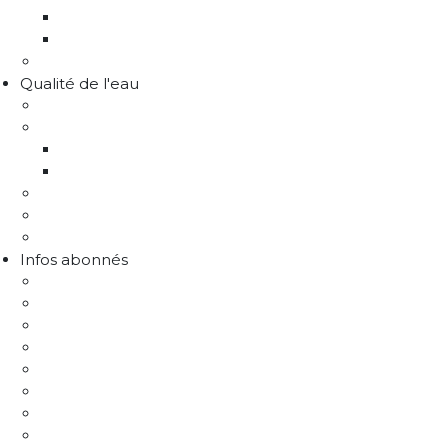
Distribution eau potable
Défense incendie
Recrutement
Qualité de l'eau
Comprendre la qualité de l'eau
Programme Re-sources
Le programme Re-sources, c'est quoi ?
Les actions re-sources
Protection de la ressource
Liens utiles
FAQ Chlorothalonil R471811
Infos abonnés
J'emménage / Je déménage
Mon compteur
Comprendre ma facture
Je paie ma facture
Déclaration puits / forage
Je détecte une fuite
Demande de devis
Trucs & astuces