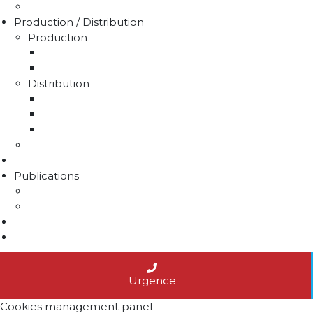
Médiation de l'eau
Production / Distribution
Production
La production d'eau potable sur le territoire du 
Rapport sur le prix et la qualité de l'eau
Distribution
La distribution
Rapport sur le prix et la qualité de l'eau
Unités de distribution
Travaux
Marchés publics
Publications
Lettres d'information
Actualités
Nous contacter
Agenda
Urgence
Cookies management panel