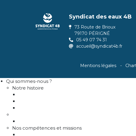
Syndicat des eaux 4B
73 Route de Brioux
79170 PÉRIGNÉ
05 49 07 74 31
accueil@syndicat4b.fr
Mentions légales
Char
Qui sommes-nous ?
Notre histoire
Historique
Communes adhérentes / Territoire
Les instances de gouvernance
La structure
Les différents services
Nos compétences et missions
Production d'eau potable