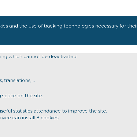
kies and the use of tracking technologies necessary for thei
oning which cannot be deactivated.
translations, ...
 space on the site.
ul statistics attendance to improve the site.
rvice can install 8 cookies.