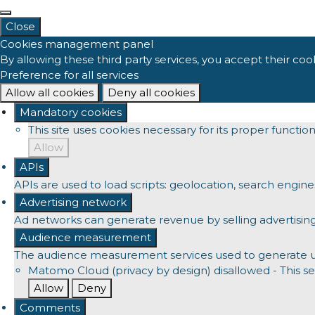
Close
Cookies management panel
By allowing these third party services, you accept their coo
Preference for all services
Allow all cookies
Deny all cookies
Mandatory cookies
This site uses cookies necessary for its proper functi
Allow
APIs
APIs are used to load scripts: geolocation, search engines, 
Advertising network
Ad networks can generate revenue by selling advertising
Audience measurement
The audience measurement services used to generate usef
Matomo Cloud (privacy by design)
disallowed
-
This se
Allow
Deny
Comments