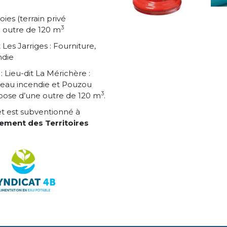
es (terrain privé
3
e outre de 120 m
s Jarriges : Fourniture,
ndie
eu-dit La Mérichère :
teau incendie et Pouzou
3
 pose d’une outre de 120 m
.
et est subventionné à
ement des Territoires