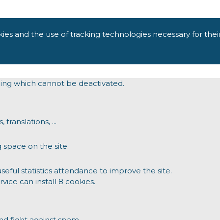
kies and the use of tracking technologies necessary for thei
oning which cannot be deactivated.
translations, ...
 space on the site.
ul statistics attendance to improve the site.
rvice can install 8 cookies.
d fight against spam.