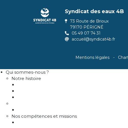
Syndicat des eaux 4B
73 Route de Brioux
79170 PÉRIGNÉ
05 49 07 74 31
accueil@syndicat4b.fr
Mentions légales
Char
Qui sommes-nous ?
Notre histoire
Historique
Communes adhérentes / Territoire
Les instances de gouvernance
La structure
Les différents services
Nos compétences et missions
Production d'eau potable