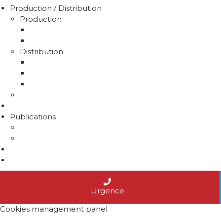
Production / Distribution
Production
La production d'eau potable sur le territoire du 
Rapport sur le prix et la qualité de l'eau
Distribution
La distribution
Rapport sur le prix et la qualité de l'eau
Unités de distribution
Travaux
Marchés publics
Publications
Lettres d'information
Actualités
Nous contacter
Agenda
Urgence
Cookies management panel