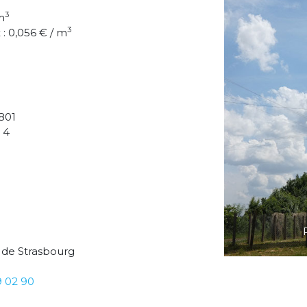
3
m
3
: 0,056 € / m
801
 4
 de Strasbourg
9 02 90