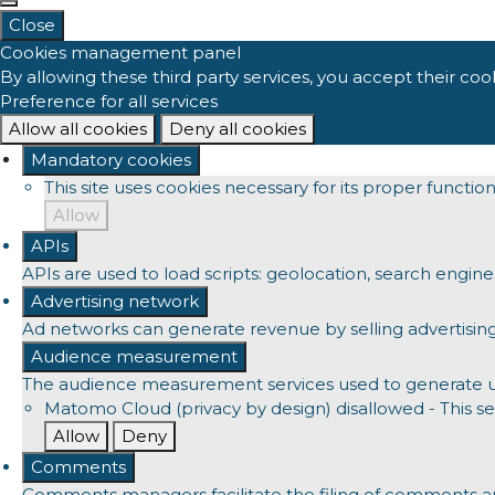
Close
Cookies management panel
By allowing these third party services, you accept their coo
Preference for all services
Allow all cookies
Deny all cookies
Mandatory cookies
This site uses cookies necessary for its proper functi
Allow
APIs
APIs are used to load scripts: geolocation, search engines, 
Advertising network
Ad networks can generate revenue by selling advertising
Audience measurement
The audience measurement services used to generate usef
Matomo Cloud (privacy by design)
disallowed
-
This se
Allow
Deny
Comments
Comments managers facilitate the filing of comments an