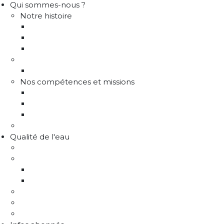
Qui sommes-nous ?
Notre histoire
Historique
Communes adhérentes / Territoire
Les instances de gouvernance
La structure
Les différents services
Nos compétences et missions
Production d'eau potable
Distribution eau potable
Défense incendie
Recrutement
Qualité de l'eau
Comprendre la qualité de l'eau
Programme Re-sources
Le programme Re-sources, c'est quoi ?
Les actions re-sources
Protection de la ressource
Liens utiles
FAQ Chlorothalonil R471811