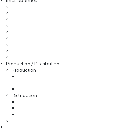
Infos abonnés
J'emménage / Je déménage
Mon compteur
Comprendre ma facture
Je paie ma facture
Déclaration puits / forage
Je détecte une fuite
Demande de devis
Trucs & astuces
Médiation de l'eau
Production / Distribution
Production
La production d'eau potable sur le territoire du
SMAEP4B
Rapport sur le prix et la qualité de l'eau
Distribution
La distribution
Rapport sur le prix et la qualité de l'eau
Unités de distribution
Travaux
Marchés publics