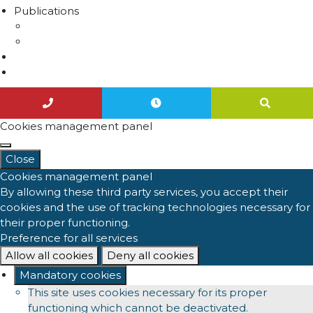
Publications
Lettres d'information
Actualités
Nous contacter
Agenda
Cookies management panel
Close
Cookies management panel
By allowing these third party services, you accept their
cookies and the use of tracking technologies necessary for
their proper functioning.
Preference for all services
Allow all cookies
Deny all cookies
Mandatory cookies
This site uses cookies necessary for its proper
functioning which cannot be deactivated.