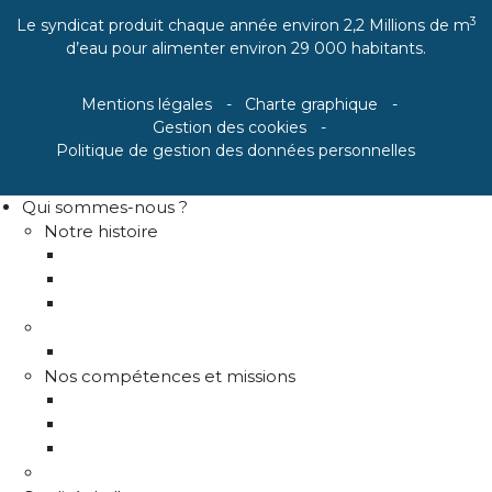
3
Le syndicat produit chaque année environ 2,2 Millions de m
d’eau pour alimenter environ 29 000 habitants.
Mentions légales
Charte graphique
Gestion des cookies
Politique de gestion des données personnelles
Qui sommes-nous ?
Notre histoire
Historique
Communes adhérentes / Territoire
Les instances de gouvernance
La structure
Les différents services
Nos compétences et missions
Production d'eau potable
Distribution eau potable
Défense incendie
Recrutement