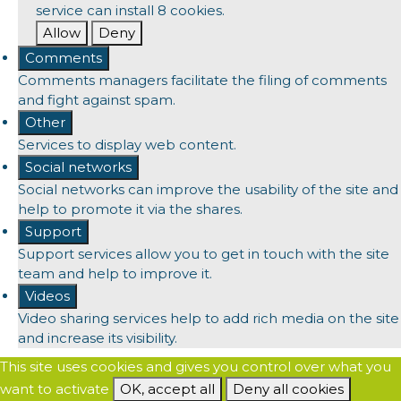
service can install 8 cookies.
Allow
Deny
Comments
Comments managers facilitate the filing of comments
and fight against spam.
Other
Services to display web content.
Social networks
Social networks can improve the usability of the site and
help to promote it via the shares.
Support
Support services allow you to get in touch with the site
team and help to improve it.
Videos
Video sharing services help to add rich media on the site
and increase its visibility.
This site uses cookies and gives you control over what you
want to activate
OK, accept all
Deny all cookies