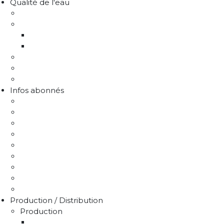
Qualité de l'eau
Comprendre la qualité de l'eau
Programme Re-sources
Le programme Re-sources, c'est quoi ?
Les actions re-sources
Protection de la ressource
Liens utiles
FAQ Chlorothalonil R471811
Infos abonnés
J'emménage / Je déménage
Mon compteur
Comprendre ma facture
Je paie ma facture
Déclaration puits / forage
Je détecte une fuite
Demande de devis
Trucs & astuces
Médiation de l'eau
Production / Distribution
Production
La production d'eau potable sur le territoire du