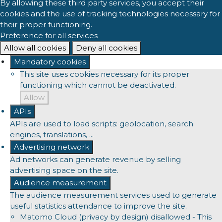
By allowing these third party services, you accept their
cookies and the use of tracking technologies necessary for
their proper functioning.
Preference for all services
Allow all cookies
Deny all cookies
Mandatory cookies
This site uses cookies necessary for its proper
functioning which cannot be deactivated.
Allow
APIs
APIs are used to load scripts: geolocation, search
engines, translations, ...
Advertising network
Ad networks can generate revenue by selling
advertising space on the site.
Audience measurement
The audience measurement services used to generate
useful statistics attendance to improve the site.
Matomo Cloud (privacy by design)
disallowed
-
This