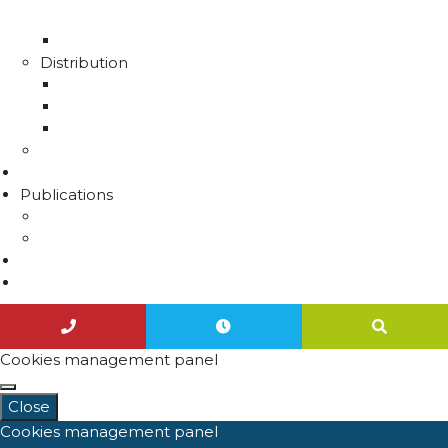
SMAEP4B
Rapport sur le prix et la qualité de l'eau
Distribution
La distribution
Rapport sur le prix et la qualité de l'eau
Unités de distribution
Travaux
Marchés publics
Publications
Lettres d'information
Actualités
Nous contacter
Agenda
Cookies management panel
Close
Cookies management panel