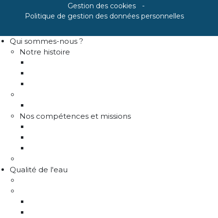
Gestion des cookies
Politique de gestion des données personnelles
Qui sommes-nous ?
Notre histoire
Historique
Communes adhérentes / Territoire
Les instances de gouvernance
La structure
Les différents services
Nos compétences et missions
Production d'eau potable
Distribution eau potable
Défense incendie
Recrutement
Qualité de l'eau
Comprendre la qualité de l'eau
Programme Re-sources
Le programme Re-sources, c'est quoi ?
Les actions re-sources