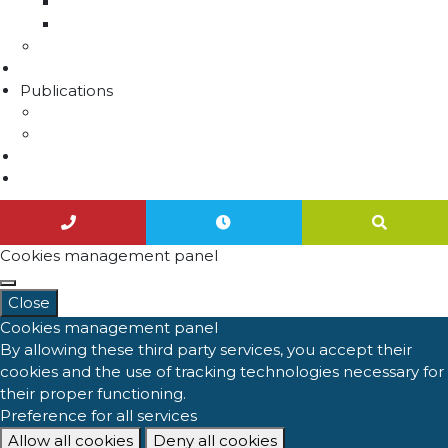
Rapport sur le prix et la qualité de l'eau
Unités de distribution
Travaux
Marchés publics
Publications
Lettres d'information
Actualités
Nous contacter
Agenda
Cookies management panel
Close
Cookies management panel
By allowing these third party services, you accept their
cookies and the use of tracking technologies necessary for
their proper functioning.
Preference for all services
Allow all cookies
Deny all cookies