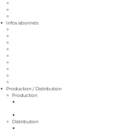
Protection de la ressource
Liens utiles
FAQ Chlorothalonil R471811
Infos abonnés
J'emménage / Je déménage
Mon compteur
Comprendre ma facture
Je paie ma facture
Déclaration puits / forage
Je détecte une fuite
Demande de devis
Trucs & astuces
Médiation de l'eau
Production / Distribution
Production
La production d'eau potable sur le territoire du
SMAEP4B
Rapport sur le prix et la qualité de l'eau
Distribution
La distribution