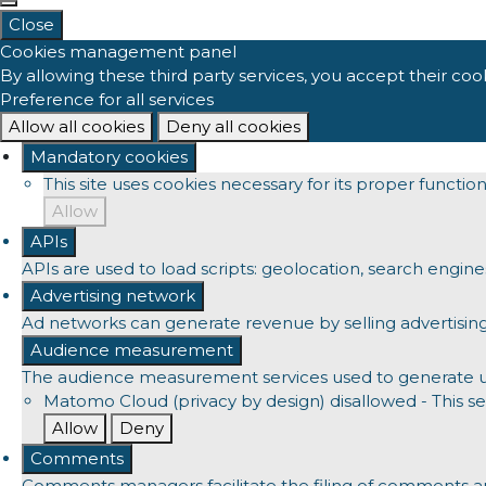
Close
Cookies management panel
By allowing these third party services, you accept their coo
Preference for all services
Allow all cookies
Deny all cookies
Mandatory cookies
This site uses cookies necessary for its proper functi
Allow
APIs
APIs are used to load scripts: geolocation, search engines, 
Advertising network
Ad networks can generate revenue by selling advertising
Audience measurement
The audience measurement services used to generate usef
Matomo Cloud (privacy by design)
disallowed
-
This se
Allow
Deny
Comments
Comments managers facilitate the filing of comments an