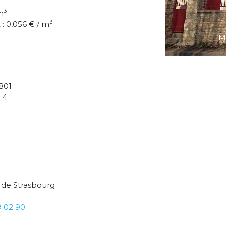
3
m
3
: 0,056 € / m
M
801
 4
 de Strasbourg
9 02 90