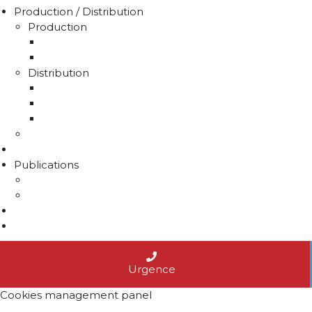
Production / Distribution
Production
La production d'eau potable sur le territoire du 
Rapport sur le prix et la qualité de l'eau
Distribution
La distribution
Rapport sur le prix et la qualité de l'eau
Unités de distribution
Travaux
Marchés publics
Publications
Lettres d'information
Actualités
Nous contacter
Agenda
Urgence
Cookies management panel