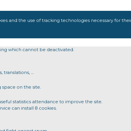
kies and the use of tracking technologies necessary for thei
oning which cannot be deactivated.
translations, ...
 space on the site.
ul statistics attendance to improve the site.
rvice can install 8 cookies.
d fight against spam.