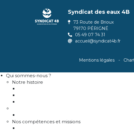
Syndicat des eaux 4B
73 Route de Brioux
79170 PÉRIGNÉ
05 49 07 74 31
accueil@syndicat4b.fr
Mentions légales
Char
Qui sommes-nous ?
Notre histoire
Historique
Communes adhérentes / Territoire
Les instances de gouvernance
La structure
Les différents services
Nos compétences et missions
Production d'eau potable