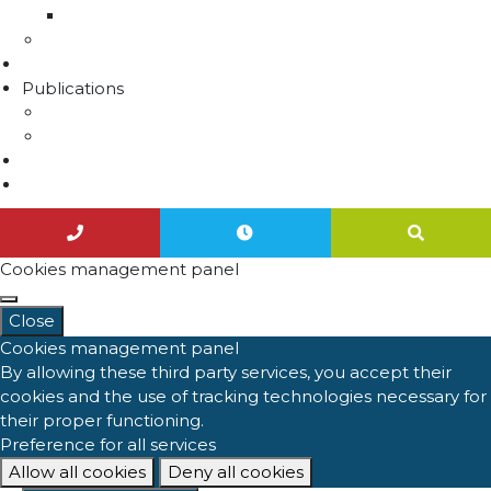
Unités de distribution
Travaux
Marchés publics
Publications
Lettres d'information
Actualités
Nous contacter
Agenda
Cookies management panel
Close
Cookies management panel
By allowing these third party services, you accept their
cookies and the use of tracking technologies necessary for
their proper functioning.
Preference for all services
Allow all cookies
Deny all cookies