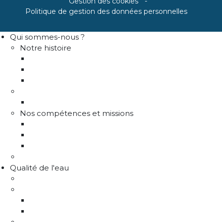
Gestion des cookies
Politique de gestion des données personnelles
Qui sommes-nous ?
Notre histoire
Historique
Communes adhérentes / Territoire
Les instances de gouvernance
La structure
Les différents services
Nos compétences et missions
Production d'eau potable
Distribution eau potable
Défense incendie
Recrutement
Qualité de l'eau
Comprendre la qualité de l'eau
Programme Re-sources
Le programme Re-sources, c'est quoi ?
Les actions re-sources