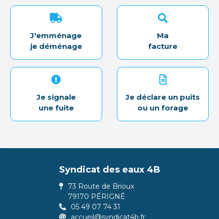
J'emménage
Ma
je déménage
facture
Je signale
Je déclare un puits
une fuite
ou un forage
Syndicat des eaux 4B
73 Route de Brioux
79170 PÉRIGNÉ
05 49 07 74 31
accueil@syndicat4b.fr