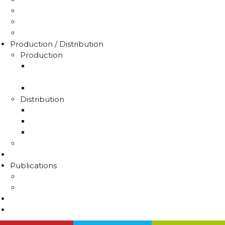
Demande de devis
Trucs & astuces
Médiation de l'eau
Production / Distribution
Production
La production d'eau potable sur le territoire du
SMAEP4B
Rapport sur le prix et la qualité de l'eau
Distribution
La distribution
Rapport sur le prix et la qualité de l'eau
Unités de distribution
Travaux
Marchés publics
Publications
Lettres d'information
Actualités
Nous contacter
Agenda