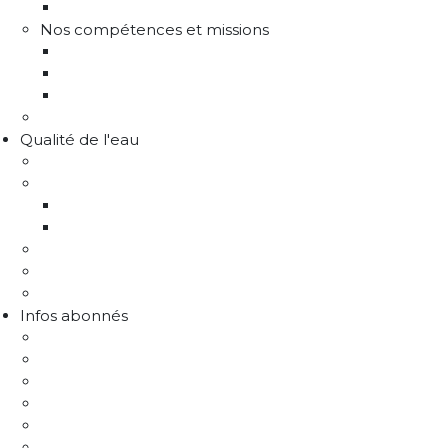
Les différents services
Nos compétences et missions
Production d'eau potable
Distribution eau potable
Défense incendie
Recrutement
Qualité de l'eau
Comprendre la qualité de l'eau
Programme Re-sources
Le programme Re-sources, c'est quoi ?
Les actions re-sources
Protection de la ressource
Liens utiles
FAQ Chlorothalonil R471811
Infos abonnés
J'emménage / Je déménage
Mon compteur
Comprendre ma facture
Je paie ma facture
Déclaration puits / forage
Je détecte une fuite