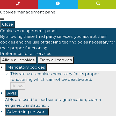
Cookies management panel
Close
Cookies management panel
By allowing these third party services, you accept their
cookies and the use of tracking technologies necessary for
their proper functioning.
Preference for all services
Allow all cookies
Deny all cookies
Mandatory cookies
This site uses cookies necessary for its proper
functioning which cannot be deactivated.
Allow
APIs
APIs are used to load scripts: geolocation, search
engines, translations, ...
Advertising network