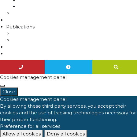
Unités de distribution
Travaux
Marchés publics
Publications
Lettres d'information
Actualités
Nous contacter
Agenda
Cookies management panel
Close
Cookies management panel
By allowing these third party services, you accept their
cookies and the use of tracking technologies necessary for
their proper functioning.
Preference for all services
Allow all cookies
Deny all cookies