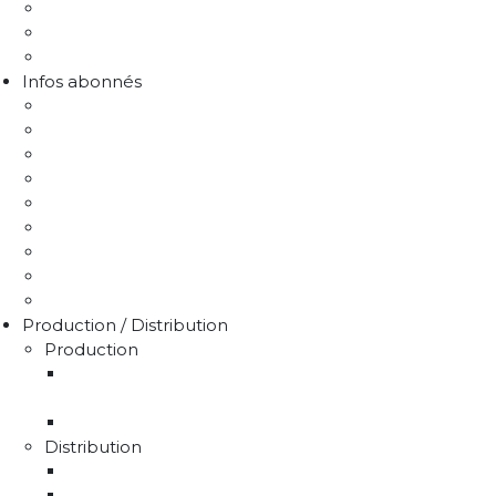
Protection de la ressource
Liens utiles
FAQ Chlorothalonil R471811
Infos abonnés
J'emménage / Je déménage
Mon compteur
Comprendre ma facture
Je paie ma facture
Déclaration puits / forage
Je détecte une fuite
Demande de devis
Trucs & astuces
Médiation de l'eau
Production / Distribution
Production
La production d'eau potable sur le territoire du
SMAEP4B
Rapport sur le prix et la qualité de l'eau
Distribution
La distribution
Rapport sur le prix et la qualité de l'eau