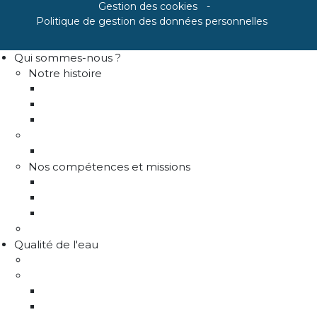
Gestion des cookies
Politique de gestion des données personnelles
Qui sommes-nous ?
Notre histoire
Historique
Communes adhérentes / Territoire
Les instances de gouvernance
La structure
Les différents services
Nos compétences et missions
Production d'eau potable
Distribution eau potable
Défense incendie
Recrutement
Qualité de l'eau
Comprendre la qualité de l'eau
Programme Re-sources
Le programme Re-sources, c'est quoi ?
Les actions re-sources