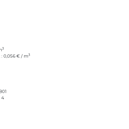
3
m
3
: 0,056 € / m
801
 4