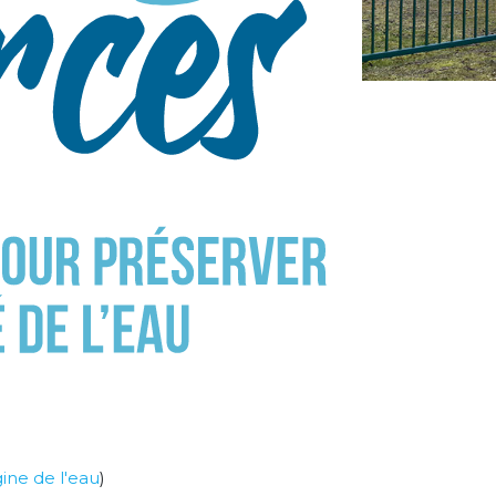
Cap
Captage du Logis
igine de l'eau
)