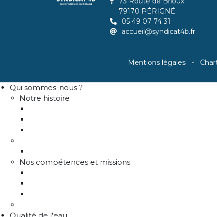
73 Route de Brioux
79170 PÉRIGNÉ
05 49 07 74 31
accueil@syndicat4b.fr
Mentions légales
Char
Qui sommes-nous ?
Notre histoire
Historique
Communes adhérentes / Territoire
Les instances de gouvernance
La structure
Les différents services
Nos compétences et missions
Production d'eau potable
Distribution eau potable
Défense incendie
Recrutement
Qualité de l'eau