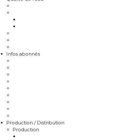
Comprendre la qualité de l'eau
Programme Re-sources
Le programme Re-sources, c'est quoi ?
Les actions re-sources
Protection de la ressource
Liens utiles
FAQ Chlorothalonil R471811
Infos abonnés
J'emménage / Je déménage
Mon compteur
Comprendre ma facture
Je paie ma facture
Déclaration puits / forage
Je détecte une fuite
Demande de devis
Trucs & astuces
Médiation de l'eau
Production / Distribution
Production
La production d'eau potable sur le territoire du 