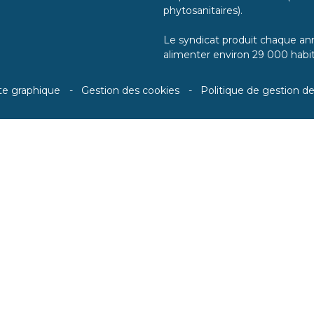
phytosanitaires).
Le syndicat produit chaque ann
alimenter environ 29 000 habit
te graphique
Gestion des cookies
Politique de gestion d