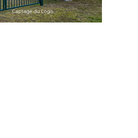
tage et déferrisation de Pont de
Gatera