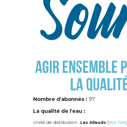
Nombre d'abonnés :
97
La qualité de l'eau :
Unité de distribution :
Les Alleuds
(
Voir l'or