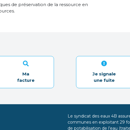
iques de préservation de la ressource en
ources.
Ma
Je signale
facture
une fuite
Le syndicat des eaux 4B assure 
communes en exploitant 29 for
de potabilisation de l’eau (tra