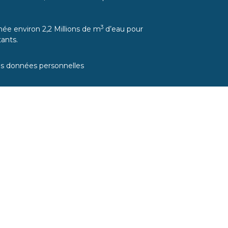
3
ée environ 2,2 Millions de m
d’eau pour
ants.
es données personnelles