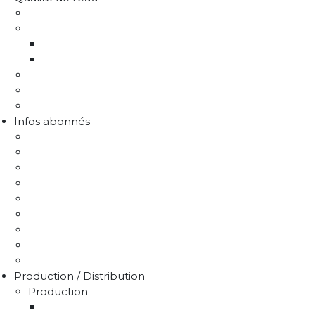
Comprendre la qualité de l'eau
Programme Re-sources
Le programme Re-sources, c'est quoi ?
Les actions re-sources
Protection de la ressource
Liens utiles
FAQ Chlorothalonil R471811
Infos abonnés
J'emménage / Je déménage
Mon compteur
Comprendre ma facture
Je paie ma facture
Déclaration puits / forage
Je détecte une fuite
Demande de devis
Trucs & astuces
Médiation de l'eau
Production / Distribution
Production
La production d'eau potable sur le territoire du 