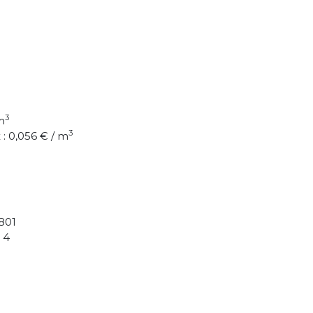
3
m
3
: 0,056 € / m
801
 4