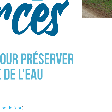
Forage de la Somptueuse
igine de l'eau
)