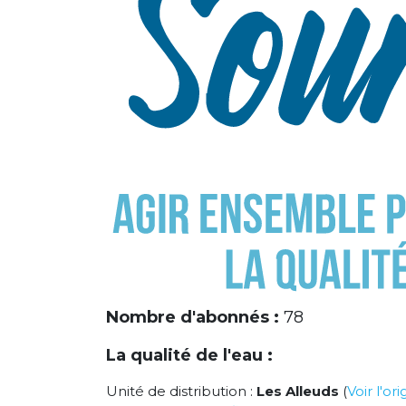
Nombre d'abonnés :
78
La qualité de l'eau :
Unité de distribution :
Les Alleuds
(
Voir l'or