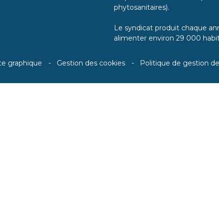
phytosanitaires).
Le syndicat produit chaque ann
alimenter environ 29 000 habit
te graphique
Gestion des cookies
Politique de gestion d