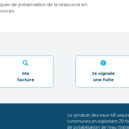
iques de préservation de la ressource en
ources.
Ma
Je signale
facture
une fuite
Le syndicat des eaux 4B assure 
communes en exploitant 29 for
de potabilisation de l’eau (tra