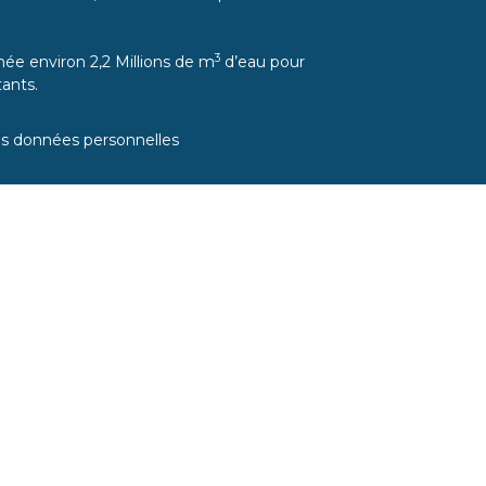
3
ée environ 2,2 Millions de m
d’eau pour
ants.
es données personnelles