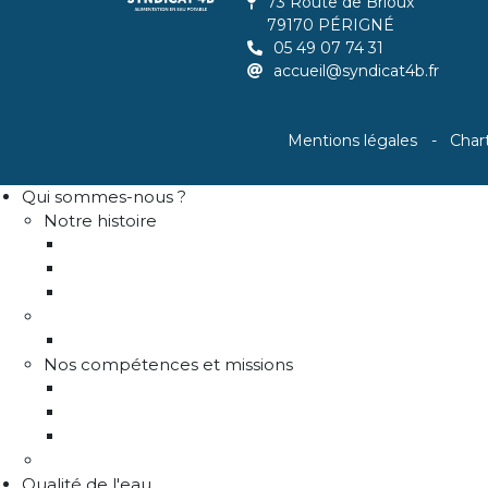
73 Route de Brioux
79170 PÉRIGNÉ
05 49 07 74 31
accueil@syndicat4b.fr
Mentions légales
Char
Qui sommes-nous ?
Notre histoire
Historique
Communes adhérentes / Territoire
Les instances de gouvernance
La structure
Les différents services
Nos compétences et missions
Production d'eau potable
Distribution eau potable
Défense incendie
Recrutement
Qualité de l'eau