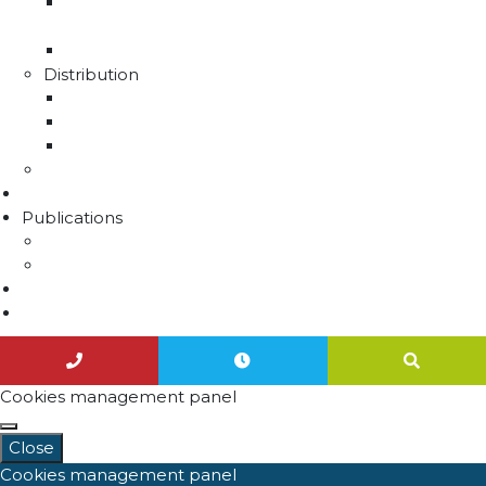
La production d'eau potable sur le territoire du
SMAEP4B
Rapport sur le prix et la qualité de l'eau
Distribution
La distribution
Rapport sur le prix et la qualité de l'eau
Unités de distribution
Travaux
Marchés publics
Publications
Lettres d'information
Actualités
Nous contacter
Agenda
Cookies management panel
Close
Cookies management panel