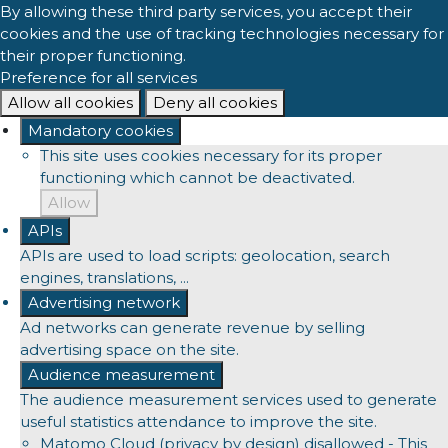
By allowing these third party services, you accept their
cookies and the use of tracking technologies necessary for
their proper functioning.
Preference for all services
Allow all cookies
Deny all cookies
Mandatory cookies
This site uses cookies necessary for its proper
functioning which cannot be deactivated.
Allow
APIs
APIs are used to load scripts: geolocation, search
engines, translations, ...
Advertising network
Ad networks can generate revenue by selling
advertising space on the site.
Audience measurement
The audience measurement services used to generate
useful statistics attendance to improve the site.
Matomo Cloud (privacy by design)
disallowed
-
This