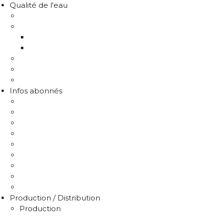
Qualité de l'eau
Comprendre la qualité de l'eau
Programme Re-sources
Le programme Re-sources, c'est quoi ?
Les actions re-sources
Protection de la ressource
Liens utiles
FAQ Chlorothalonil R471811
Infos abonnés
J'emménage / Je déménage
Mon compteur
Comprendre ma facture
Je paie ma facture
Déclaration puits / forage
Je détecte une fuite
Demande de devis
Trucs & astuces
Médiation de l'eau
Production / Distribution
Production