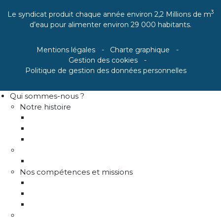
3
Le syndicat produit chaque année environ 2,2 Millions de m
d’eau pour alimenter environ 29 000 habitants.
Mentions légales
Charte graphique
Gestion des cookies
Politique de gestion des données personnelles
Qui sommes-nous ?
Notre histoire
Historique
Communes adhérentes / Territoire
Les instances de gouvernance
La structure
Les différents services
Nos compétences et missions
Production d'eau potable
Distribution eau potable
Défense incendie
Recrutement