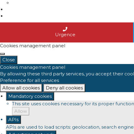
Actualités
Nous contacter
Agenda
Urgence
Cookies management panel
Close
Cookies management panel
By allowing these third party services, you accept their coo
Preference for all services
Allow all cookies
Deny all cookies
Mandatory cookies
This site uses cookies necessary for its proper functi
Allow
APIs
APIs are used to load scripts: geolocation, search engines, 