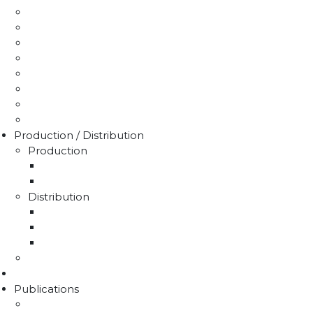
Mon compteur
Comprendre ma facture
Je paie ma facture
Déclaration puits / forage
Je détecte une fuite
Demande de devis
Trucs & astuces
Médiation de l'eau
Production / Distribution
Production
La production d'eau potable sur le territoire du 
Rapport sur le prix et la qualité de l'eau
Distribution
La distribution
Rapport sur le prix et la qualité de l'eau
Unités de distribution
Travaux
Marchés publics
Publications
Lettres d'information