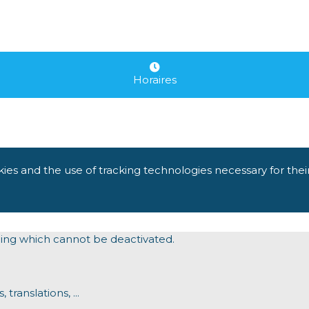
Horaires
kies and the use of tracking technologies necessary for thei
oning which cannot be deactivated.
translations, ...