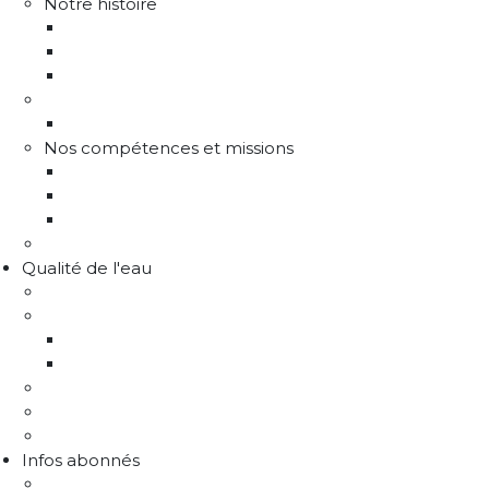
Notre histoire
Historique
Communes adhérentes / Territoire
Les instances de gouvernance
La structure
Les différents services
Nos compétences et missions
Production d'eau potable
Distribution eau potable
Défense incendie
Recrutement
Qualité de l'eau
Comprendre la qualité de l'eau
Programme Re-sources
Le programme Re-sources, c'est quoi ?
Les actions re-sources
Protection de la ressource
Liens utiles
FAQ Chlorothalonil R471811
Infos abonnés
J'emménage / Je déménage