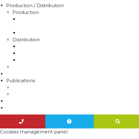
Production / Distribution
Production
La production d'eau potable sur le territoire du
SMAEP4B
Rapport sur le prix et la qualité de l'eau
Distribution
La distribution
Rapport sur le prix et la qualité de l'eau
Unités de distribution
Travaux
Marchés publics
Publications
Lettres d'information
Actualités
Nous contacter
Agenda
Cookies management panel