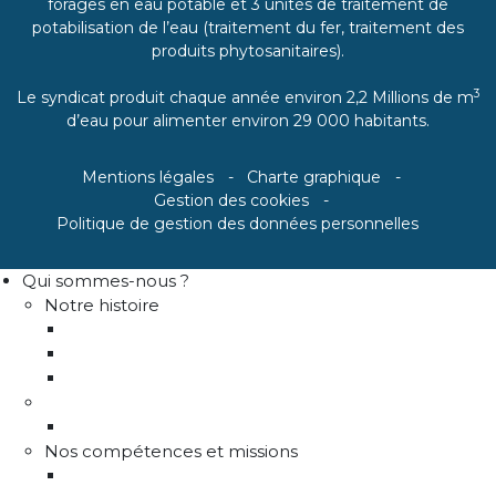
forages en eau potable et 3 unités de traitement de
potabilisation de l’eau (traitement du fer, traitement des
produits phytosanitaires).
3
Le syndicat produit chaque année environ 2,2 Millions de m
d’eau pour alimenter environ 29 000 habitants.
Mentions légales
Charte graphique
Gestion des cookies
Politique de gestion des données personnelles
Qui sommes-nous ?
Notre histoire
Historique
Communes adhérentes / Territoire
Les instances de gouvernance
La structure
Les différents services
Nos compétences et missions
Production d'eau potable