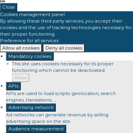
Close
Cookies management panel
By allowing these third party services, you accept their
cookies and the use of tracking technologies necessary for
their proper functioning.
Preference for all services
Allow all cookies
Deny all cookies
Mandatory cookies
This site uses cookies necessary for its proper
functioning which cannot be deactivated.
Allow
APIs
APIs are used to load scripts: geolocation, search
engines, translations, ...
Advertising network
Ad networks can generate revenue by selling
advertising space on the site.
Audience measurement