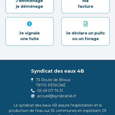
J'emménage
Ma
je déménage
facture
Je signale
Je déclare un puits
une fuite
ou un forage
Syndicat des eaux 4B
73 Route de Brioux
79170 PÉRIGNÉ
05 49 07 74 31
accueil@syndicat4b.fr
Le syndicat des eaux 4B assure l'exploitation et la
production de l'eau sur 53 communes en exploitant 29