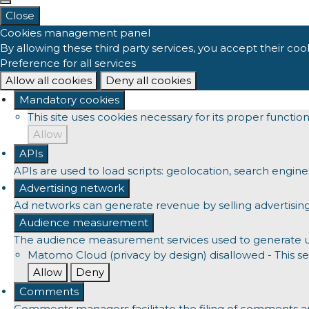
Close
Cookies management panel
By allowing these third party services, you accept their coo
Preference for all services
Allow all cookies
Deny all cookies
Mandatory cookies
This site uses cookies necessary for its proper functi
Allow
APIs
APIs are used to load scripts: geolocation, search engines, 
Advertising network
Ad networks can generate revenue by selling advertising
Audience measurement
The audience measurement services used to generate usef
Matomo Cloud (privacy by design)
disallowed
-
This se
Allow
Deny
Comments
Comments managers facilitate the filing of comments an