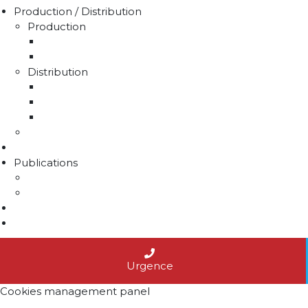
Production / Distribution
Production
La production d'eau potable sur le territoire du 
Rapport sur le prix et la qualité de l'eau
Distribution
La distribution
Rapport sur le prix et la qualité de l'eau
Unités de distribution
Travaux
Marchés publics
Publications
Lettres d'information
Actualités
Nous contacter
Agenda
Urgence
Cookies management panel