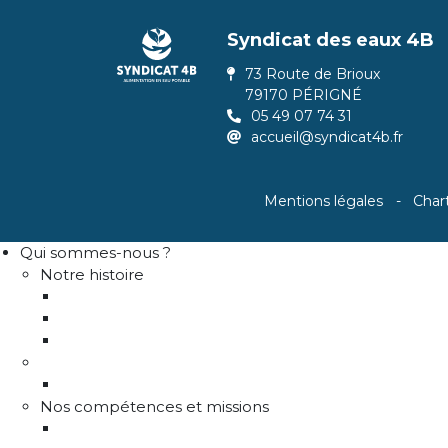
Syndicat des eaux 4B
73 Route de Brioux
79170 PÉRIGNÉ
05 49 07 74 31
accueil@syndicat4b.fr
Mentions légales
Char
Qui sommes-nous ?
Notre histoire
Historique
Communes adhérentes / Territoire
Les instances de gouvernance
La structure
Les différents services
Nos compétences et missions
Production d'eau potable