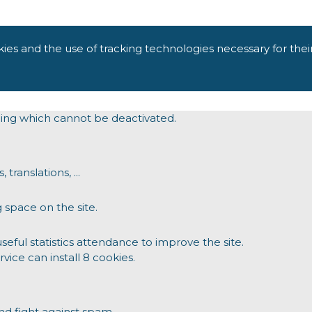
kies and the use of tracking technologies necessary for thei
oning which cannot be deactivated.
translations, ...
 space on the site.
ul statistics attendance to improve the site.
rvice can install 8 cookies.
d fight against spam.