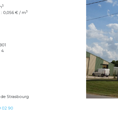
3
m
3
: 0,056 € / m
801
 4
 de Strasbourg
9 02 90