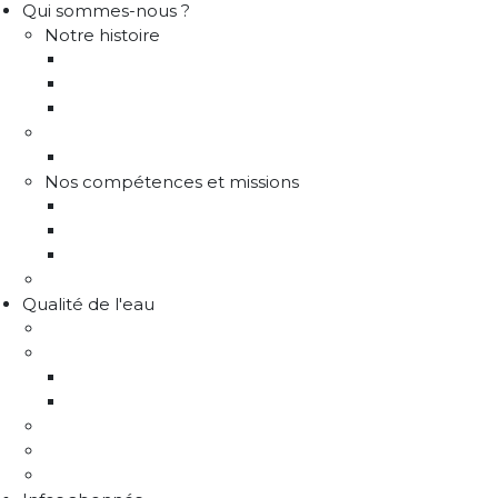
Qui sommes-nous ?
Notre histoire
Historique
Communes adhérentes / Territoire
Les instances de gouvernance
La structure
Les différents services
Nos compétences et missions
Production d'eau potable
Distribution eau potable
Défense incendie
Recrutement
Qualité de l'eau
Comprendre la qualité de l'eau
Programme Re-sources
Le programme Re-sources, c'est quoi ?
Les actions re-sources
Protection de la ressource
Liens utiles
FAQ Chlorothalonil R471811