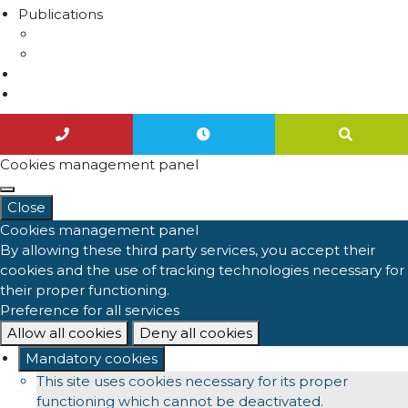
Publications
Lettres d'information
Actualités
Nous contacter
Agenda
Cookies management panel
Close
Cookies management panel
By allowing these third party services, you accept their
cookies and the use of tracking technologies necessary for
their proper functioning.
Preference for all services
Allow all cookies
Deny all cookies
Mandatory cookies
This site uses cookies necessary for its proper
functioning which cannot be deactivated.