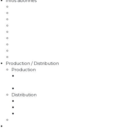
Infos abonnés
J'emménage / Je déménage
Mon compteur
Comprendre ma facture
Je paie ma facture
Déclaration puits / forage
Je détecte une fuite
Demande de devis
Trucs & astuces
Médiation de l'eau
Production / Distribution
Production
La production d'eau potable sur le territoire du
SMAEP4B
Rapport sur le prix et la qualité de l'eau
Distribution
La distribution
Rapport sur le prix et la qualité de l'eau
Unités de distribution
Travaux
Marchés publics