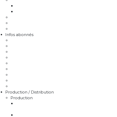
Programme Re-sources
Le programme Re-sources, c'est quoi ?
Les actions re-sources
Protection de la ressource
Liens utiles
FAQ Chlorothalonil R471811
Infos abonnés
J'emménage / Je déménage
Mon compteur
Comprendre ma facture
Je paie ma facture
Déclaration puits / forage
Je détecte une fuite
Demande de devis
Trucs & astuces
Médiation de l'eau
Production / Distribution
Production
La production d'eau potable sur le territoire du
SMAEP4B
Rapport sur le prix et la qualité de l'eau