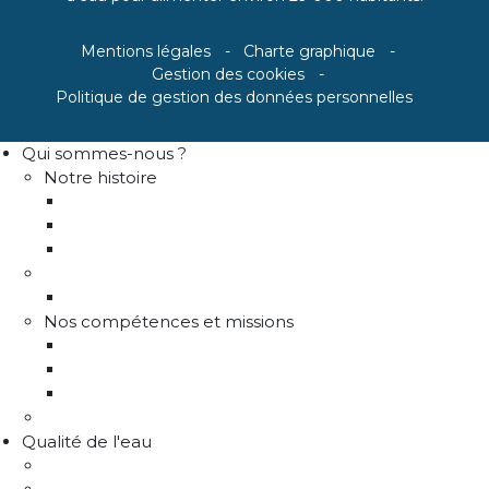
Mentions légales
Charte graphique
Gestion des cookies
Politique de gestion des données personnelles
Qui sommes-nous ?
Notre histoire
Historique
Communes adhérentes / Territoire
Les instances de gouvernance
La structure
Les différents services
Nos compétences et missions
Production d'eau potable
Distribution eau potable
Défense incendie
Recrutement
Qualité de l'eau
Comprendre la qualité de l'eau