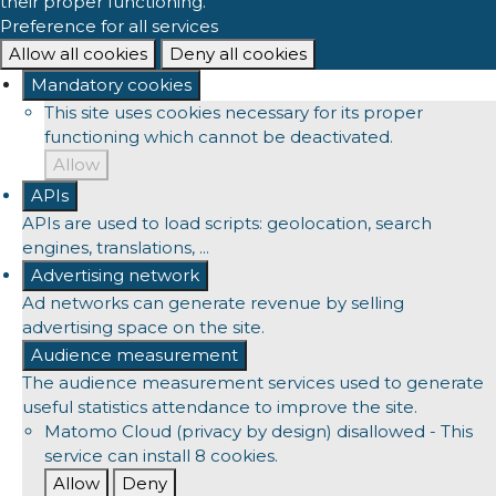
their proper functioning.
Preference for all services
Allow all cookies
Deny all cookies
Mandatory cookies
This site uses cookies necessary for its proper
functioning which cannot be deactivated.
Allow
APIs
APIs are used to load scripts: geolocation, search
engines, translations, ...
Advertising network
Ad networks can generate revenue by selling
advertising space on the site.
Audience measurement
The audience measurement services used to generate
useful statistics attendance to improve the site.
Matomo Cloud (privacy by design)
disallowed
-
This
service can install 8 cookies.
Allow
Deny