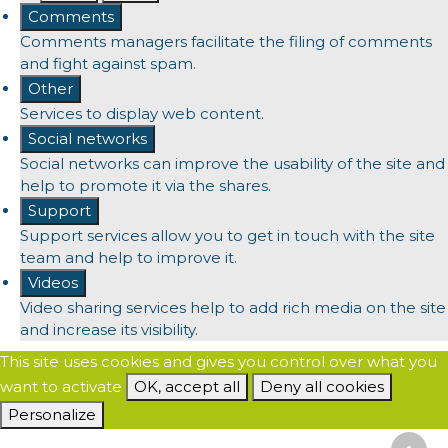
Comments
Comments managers facilitate the filing of comments
and fight against spam.
Other
Services to display web content.
Social networks
Social networks can improve the usability of the site and
help to promote it via the shares.
Support
Support services allow you to get in touch with the site
team and help to improve it.
Videos
Video sharing services help to add rich media on the site
and increase its visibility.
This site uses cookies and gives you control over what you
want to activate
OK, accept all
Deny all cookies
Personalize