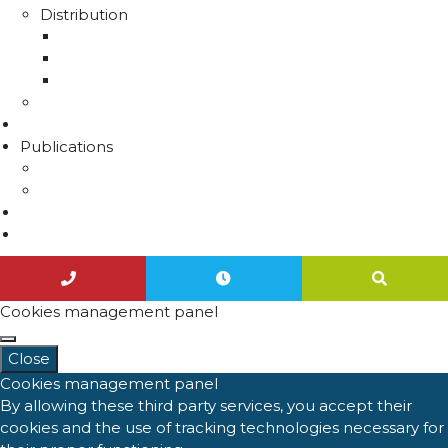
Distribution
La distribution
Rapport sur le prix et la qualité de l'eau
Unités de distribution
Travaux
Marchés publics
Publications
Lettres d'information
Actualités
Nous contacter
Agenda
Cookies management panel
Close
Cookies management panel
By allowing these third party services, you accept their
cookies and the use of tracking technologies necessary for