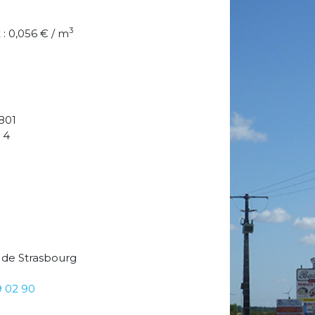
3
: 0,056 € / m
801
 4
 de Strasbourg
9 02 90