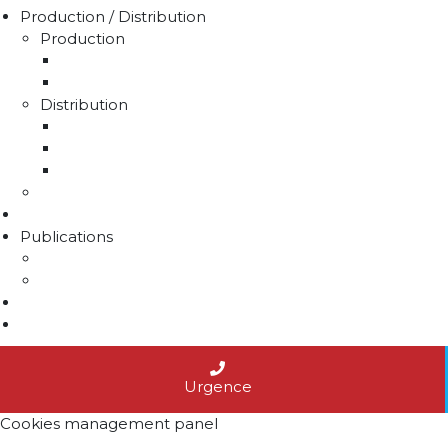
Production / Distribution
Production
La production d'eau potable sur le territoire du 
Rapport sur le prix et la qualité de l'eau
Distribution
La distribution
Rapport sur le prix et la qualité de l'eau
Unités de distribution
Travaux
Marchés publics
Publications
Lettres d'information
Actualités
Nous contacter
Agenda
Urgence
Cookies management panel