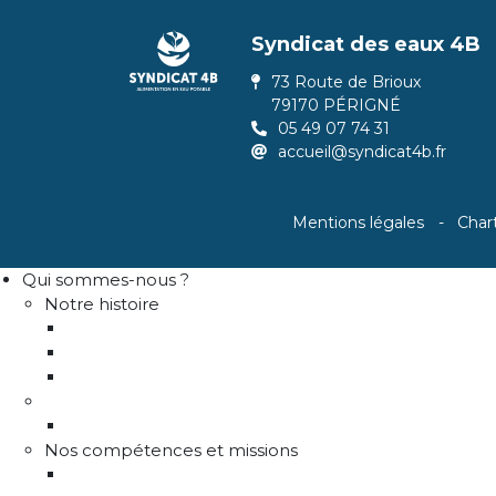
Syndicat des eaux 4B
73 Route de Brioux
79170 PÉRIGNÉ
05 49 07 74 31
accueil@syndicat4b.fr
Mentions légales
Char
Qui sommes-nous ?
Notre histoire
Historique
Communes adhérentes / Territoire
Les instances de gouvernance
La structure
Les différents services
Nos compétences et missions
Production d'eau potable