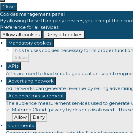
Close
Cookies management panel
By allowing these third party services, you accept their coo
Preference for all services
Allow all cookies
Deny all cookies
Mandatory cookies
This site uses cookies necessary for its proper functi
Allow
APIs
APIs are used to load scripts: geolocation, search engines, 
Advertising network
Ad networks can generate revenue by selling advertising
Audience measurement
The audience measurement services used to generate usef
Matomo Cloud (privacy by design)
disallowed
-
This se
Allow
Deny
Comments
Comments managers facilitate the filing of comments an