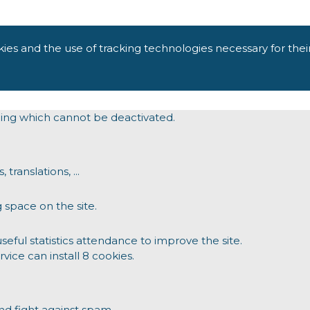
kies and the use of tracking technologies necessary for thei
oning which cannot be deactivated.
translations, ...
 space on the site.
ul statistics attendance to improve the site.
rvice can install 8 cookies.
d fight against spam.