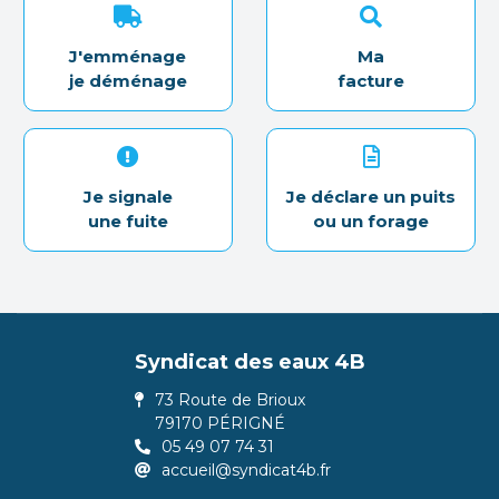
J'emménage
Ma
je déménage
facture
Je signale
Je déclare un puits
une fuite
ou un forage
Syndicat des eaux 4B
73 Route de Brioux
79170 PÉRIGNÉ
05 49 07 74 31
accueil@syndicat4b.fr