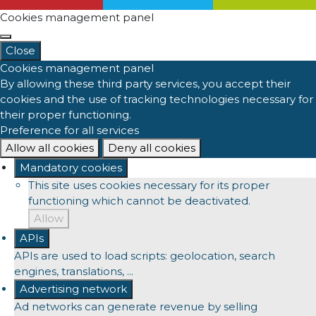
Cookies management panel
Close
Cookies management panel
By allowing these third party services, you accept their
cookies and the use of tracking technologies necessary for
their proper functioning.
Preference for all services
Allow all cookies
Deny all cookies
Mandatory cookies
This site uses cookies necessary for its proper
functioning which cannot be deactivated.
Allow
APIs
APIs are used to load scripts: geolocation, search
engines, translations, ...
Advertising network
Ad networks can generate revenue by selling