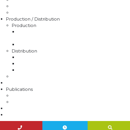
Trucs & astuces
Médiation de l'eau
Production / Distribution
Production
La production d'eau potable sur le territoire du
SMAEP4B
Rapport sur le prix et la qualité de l'eau
Distribution
La distribution
Rapport sur le prix et la qualité de l'eau
Unités de distribution
Travaux
Marchés publics
Publications
Lettres d'information
Actualités
Nous contacter
Agenda