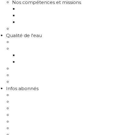
Nos compétences et missions
Production d'eau potable
Distribution eau potable
Défense incendie
Recrutement
Qualité de l'eau
Comprendre la qualité de l'eau
Programme Re-sources
Le programme Re-sources, c'est quoi ?
Les actions re-sources
Protection de la ressource
Liens utiles
FAQ Chlorothalonil R471811
Infos abonnés
J'emménage / Je déménage
Mon compteur
Comprendre ma facture
Je paie ma facture
Déclaration puits / forage
Je détecte une fuite
Demande de devis